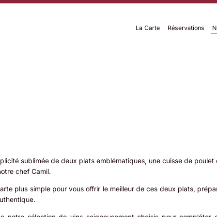
La Carte
Réservations
N
plicité sublimée de deux plats emblématiques, une cuisse de poulet 
notre chef Camil.
arte plus simple pour vous offrir le meilleur de ces deux plats, prép
uthentique.
notre sélection de vins soigneusement choisis pour compléter c