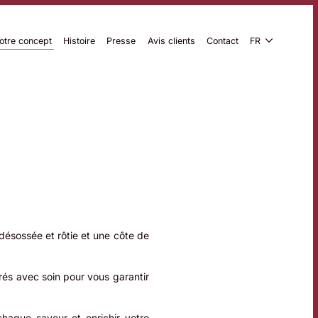
otre concept
Histoire
Presse
Avis clients
Contact
FR
désossée et rôtie et une côte de
arés avec soin pour vous garantir
haque saveur et enrichir votre